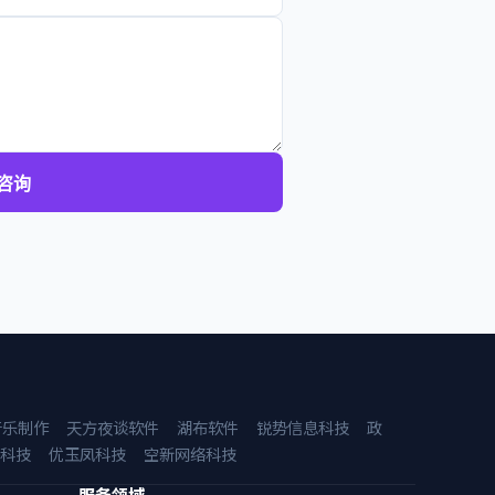
咨询
音乐制作
天方夜谈软件
湖布软件
锐势信息科技
政
科技
优玉凤科技
空新网络科技